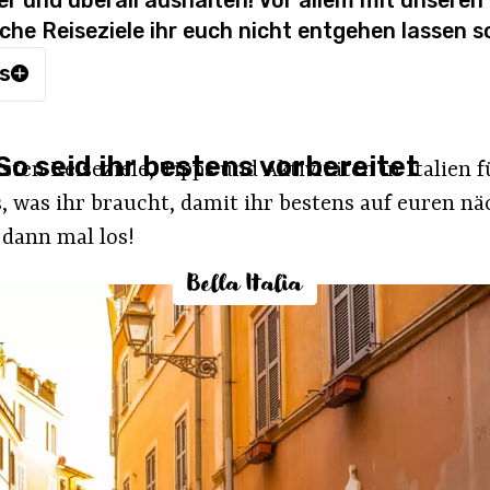
r und überall aushalten! Vor allem mit unseren
e Reiseziele ihr euch nicht entgehen lassen so
is
 So seid ihr bestens vorbereitet
sten Reiseziele, Tipps und Aktivitäten in Italien
s, was ihr braucht, damit ihr bestens auf euren nä
, dann mal los!
Bella Italia