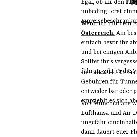
Tip
Egal, ob ihr den Fli
unbedingt erst ein
Einreisebeschränkun
Wenn ihr mit dem A
Österreich.
Am best
einfach bevor ihr ab
und bei einigen Anbi
Solltet ihr’s verges
führen, gibt es die 
In Italien ist für f
Gebühren für Tunnel
entweder bar oder pe
empfiehlt es sich a
Von München aus wer
Lufthansa und Air 
ungefähr eineinhalb
dann dauert euer Fl