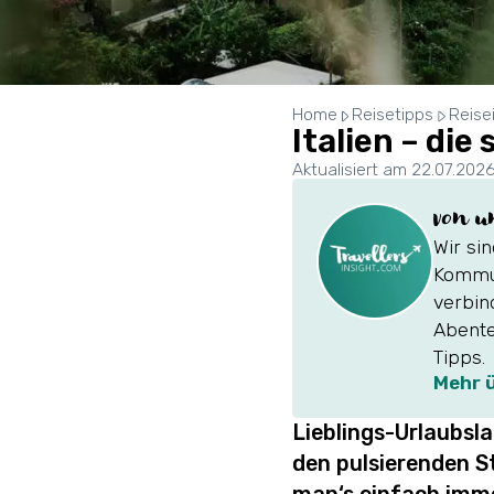
Home
Reisetipps
Reise
Italien – di
Aktualisiert am 22.07.202
von u
Wir si
Kommun
verbin
Abente
Tipps.
Mehr 
Lieblings-Urlaubsla
den pulsierenden S