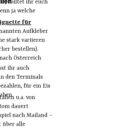
lien
t, solltet ihr euch
enn ja welche
ignette für
enannten Aufkleber
ne stark variieren
her bestellen).
 nach Österreich
sst ihr auch
an den Terminals
ezahlen, für ein Eis
haben.
alien u.a. von
 Rom dauert
spiel nach Mailand –
 über alle