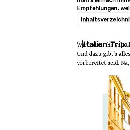
man‘s einfach imme
Empfehlungen, welch
Inhaltsverzeichn
1
|
Italien-Trip:
Wir haben die schön
Und dazu gibt’s alle
vorbereitet seid. Na