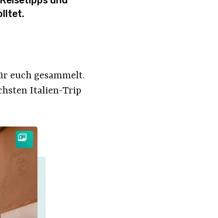
 Reisetipps und
lltet.
 für euch gesammelt.
chsten Italien-Trip