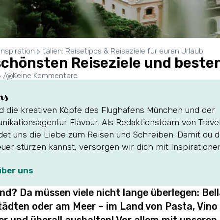
inspiration
Italien: Reisetipps & Reiseziele für euren Urlaub
e schönsten Reiseziele und beste
6
/
Keine Kommentare
ns
nd die kreativen Köpfe des Flughafens München und der
ikationsagentur Flavour. Als Redaktionsteam von Travel
det uns die Liebe zum Reisen und Schreiben. Damit du d
uer stürzen kannst, versorgen wir dich mit Inspiratione
über uns
nd? Da müssen viele nicht lange überlegen: Bella 
tädten oder am Meer – im Land von Pasta, Vino