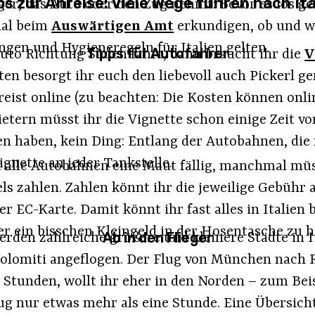
ps zur Anreise: Viele Wege führen nach Ita
eger, das Auto oder den Zug nehmt: Bevor es los geh
mal beim
Auswärtigen Amt
erkundigen, ob und w
gen und Hygieneregeln für Italien gelten.
Tipps für Autofahrer
uto Richtung Süden fahrt, dann braucht ihr die
V
en besorgt ihr euch den liebevoll auch Pickerl g
reist online (zu beachten: Die Kosten können onli
etern müsst ihr die Vignette schon einige Zeit vor
sen haben, kein Ding: Entlang der Autobahnen, die
Vignette an jeder Tankstelle.
ast alle Autobahnen eine Maut fällig, manchmal mü
s zahlen. Zahlen könnt ihr die jeweilige Gebühr 
r EC-Karte. Damit könnt ihr fast alles in Italien b
ber ein bisschen Kleingeld in der Hosentasche zu 
Ab in den Flieger
den zahlreiche größere und kleinere Städte in It
Dolomiti angeflogen. Der Flug von München nach
 Stunden, wollt ihr eher in den Norden – zum Bei
ug nur etwas mehr als eine Stunde. Eine Übersicht