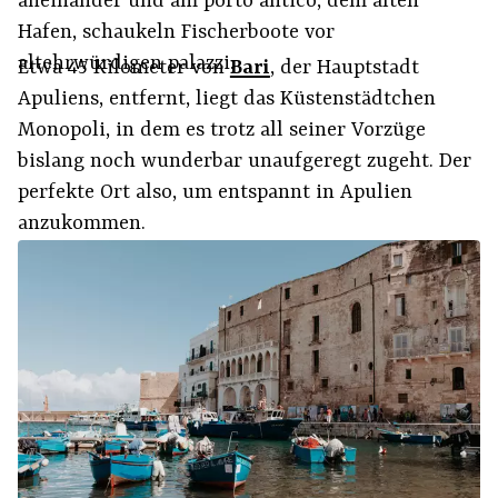
aneinander und am porto antico, dem alten
Hafen, schaukeln Fischerboote vor
altehrwürdigen palazzi.
Etwa 45 Kilometer von
Bari
, der Hauptstadt
Apuliens, entfernt, liegt das Küstenstädtchen
Monopoli, in dem es trotz all seiner Vorzüge
bislang noch wunderbar unaufgeregt zugeht. Der
perfekte Ort also, um entspannt in Apulien
anzukommen.