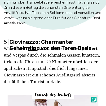
sich nur über Trampelpfade erreichen lässt: Tatiana zeigt
Dir in diesem Beitrag die schönsten Orte entlang der
Amalfiküste, hat Tipps zum Schlemmen und Verweilen und
verrät, warum sie gerne acht Euro für das Signature-Obst
Amalfis zahlt.
5
|
Giovinazzo: Charmanter
Geheimtipp vor den Toren Baris
Während in
Bari
das italienische Leben pulsiert
und Vespas durch die schmalen Gassen knattern,
ticken die Uhren nur 20 Kilometer nördlich der
apulischen Hauptstadt deutlich langsamer.
Giovinazzo ist ein schönes Ausflugsziel abseits
der üblichen Touristenpfade.
Fernab des Trubels