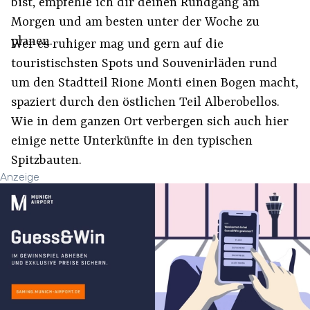
bist, empfehle ich dir deinen Rundgang am
Morgen und am besten unter der Woche zu
planen.
Wer es ruhiger mag und gern auf die
touristischsten Spots und Souvenirläden rund
um den Stadtteil Rione Monti einen Bogen macht,
spaziert durch den östlichen Teil Alberobellos.
Wie in dem ganzen Ort verbergen sich auch hier
einige nette Unterkünfte in den typischen
Spitzbauten.
Anzeige