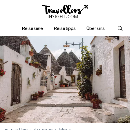
Reiseziele
Reisetipps
Über uns
Home
Reiseziele
Europa
Italien