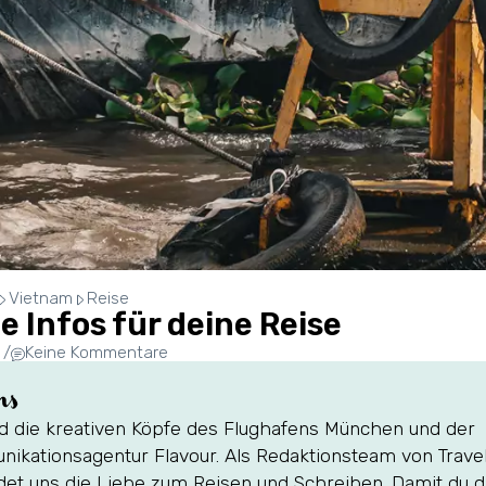
Vietnam
Reise
e Infos für deine Reise
/
Keine Kommentare
ns
nd die kreativen Köpfe des Flughafens München und der
ikationsagentur Flavour. Als Redaktionsteam von Travel
det uns die Liebe zum Reisen und Schreiben. Damit du d