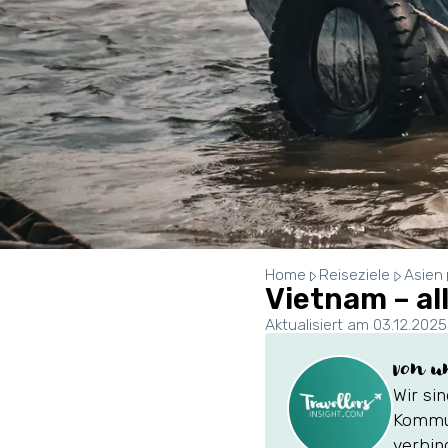
Home
Reiseziele
Asien
Vietnam – all
Aktualisiert am 03.12.2025
von u
Wir si
Kommun
verbin