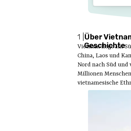
1
|
Über Vietnam
Geschichte
Vietnam liegt am S
China, Laos und Kam
Nord nach Süd und v
Millionen Menschen 
vietnamesische Ethn