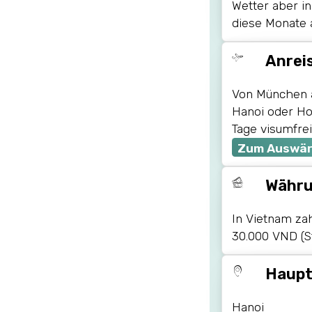
Wetter aber in
diese Monate 
Anrei
Von München a
Hanoi oder Ho 
Tage visumfrei
Zum Auswär
Währ
In Vietnam za
30.000 VND (St
Haupt
Hanoi