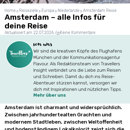
Home
Reiseziele
Europa
Niederlande
Amsterdam Reise
Amsterdam – alle Infos für
deine Reise
Aktualisiert am 22.07.2026
/
Keine Kommentare
von uns
Wir sind die kreativen Köpfe des Flughafens
München und der Kommunikationsagentur
Flavour. Als Redaktionsteam von Travellers
Insight verbindet uns die Liebe zum Reisen
und Schreiben. Damit du dich ins Reise-
Abenteuer stürzen kannst, versorgen wir
dich mit Inspirationen und nützlichen Tipps.
Mehr über uns
Amsterdam ist charmant und widersprüchlich.
Zwischen jahrhundertealten Grachten und
modernem Stadtleben, zwischen Weltoffenheit
und bodenständigem Lokalkolorit zeigt sich die