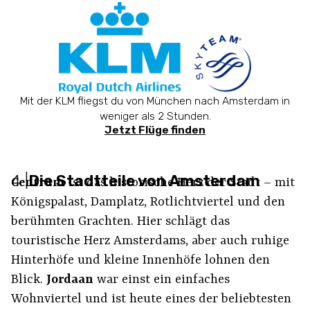
Mit der KLM fliegst du von München nach Amsterdam in
weniger als 2 Stunden.
Jetzt Flüge finden
4
|
Die Stadtteile von Amsterdam
Centrum
ist das historische Herz der Stadt – mit
Königspalast, Damplatz, Rotlichtviertel und den
berühmten Grachten. Hier schlägt das
touristische Herz Amsterdams, aber auch ruhige
Hinterhöfe und kleine Innenhöfe lohnen den
Blick.
Jordaan
war einst ein einfaches
Wohnviertel und ist heute eines der beliebtesten