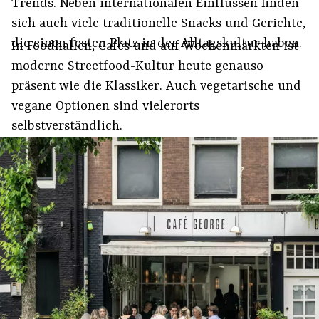
Trends. Neben internationalen Einflüssen finden
sich auch viele traditionelle Snacks und Gerichte,
die einen festen Platz in der Alltagskultur haben.
In Foodhallen, Cafés und auf Wochenmärkten ist
moderne Streetfood-Kultur heute genauso
präsent wie die Klassiker. Auch vegetarische und
vegane Optionen sind vielerorts
selbstverständlich.