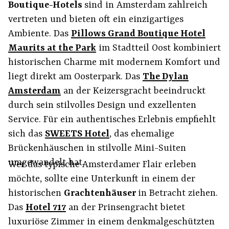
Boutique-Hotels
sind in Amsterdam zahlreich
vertreten und bieten oft ein einzigartiges
Ambiente. Das
Pillows Grand Boutique Hotel
Maurits at the Park
im Stadtteil Oost kombiniert
historischen Charme mit modernem Komfort und
liegt direkt am Oosterpark. Das
The Dylan
Amsterdam
an der Keizersgracht beeindruckt
durch sein stilvolles Design und exzellenten
Service. Für ein authentisches Erlebnis empfiehlt
sich das
SWEETS Hotel
, das ehemalige
Brückenhäuschen in stilvolle Mini-Suiten
umgewandelt hat.
Wer das typische Amsterdamer Flair erleben
möchte, sollte eine Unterkunft in einem der
historischen
Grachtenhäuser
in Betracht ziehen.
Das
Hotel 717
an der Prinsengracht bietet
luxuriöse Zimmer in einem denkmalgeschützten