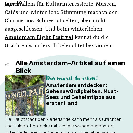
wert?
Ja, vor allem für Kulturinteressierte. Museen,
Cafés und winterliche Stimmung machen den
Charme aus. Schnee ist selten, aber nicht
ausgeschlossen. Und beim winterlichen
Amsterdam Light Festival
kannst du die
Grachten wundervoll beleuchtet bestaunen.
Alle Amsterdam-Artikel auf einen
Blick
Das musst du sehen!
Amsterdam entdecken:
Sehenswürdigkeiten, Must-
Sees und Geheimtipps aus
erster Hand
Die Hauptstadt der Niederlande kann mehr als Grachten
und Tulpen! Entdecke mit uns die wunderschönsten
Ecken, erlebe echte Geheimtipps und erfahre, warum