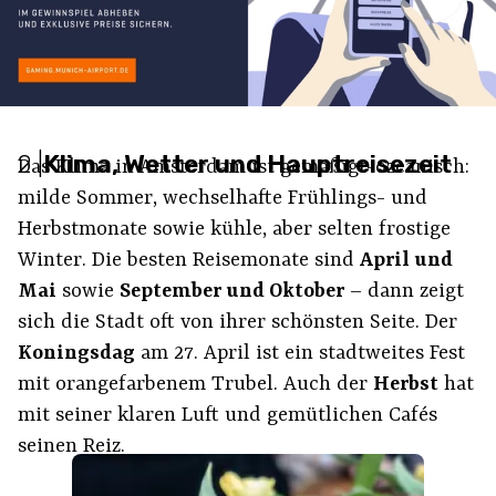
2
|
Klima, Wetter und Hauptreisezeit
Das Klima in Amsterdam ist gemäßigt-ozeanisch:
milde Sommer, wechselhafte Frühlings- und
Herbstmonate sowie kühle, aber selten frostige
Winter. Die besten Reisemonate sind
April und
Mai
sowie
September und Oktober
– dann zeigt
sich die Stadt oft von ihrer schönsten Seite. Der
Koningsdag
am 27. April ist ein stadtweites Fest
mit orangefarbenem Trubel. Auch der
Herbst
hat
mit seiner klaren Luft und gemütlichen Cafés
seinen Reiz.