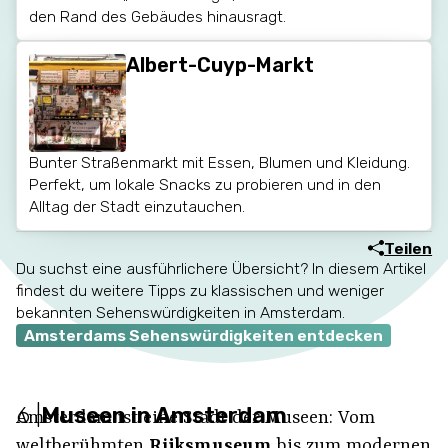
den Rand des Gebäudes hinausragt.
Albert-Cuyp-Markt
Bunter Straßenmarkt mit Essen, Blumen und Kleidung.
Perfekt, um lokale Snacks zu probieren und in den
Alltag der Stadt einzutauchen.
Teilen
Du suchst eine ausführlichere Übersicht? In diesem Artikel
findest du weitere Tipps zu klassischen und weniger
bekannten Sehenswürdigkeiten in Amsterdam.
Amsterdams Sehenswürdigkeiten entdecken
6
|
Museen in Amsterdam
Amsterdam ist eine Stadt der Museen: Vom
weltberühmten
Rijksmuseum
bis zum modernen