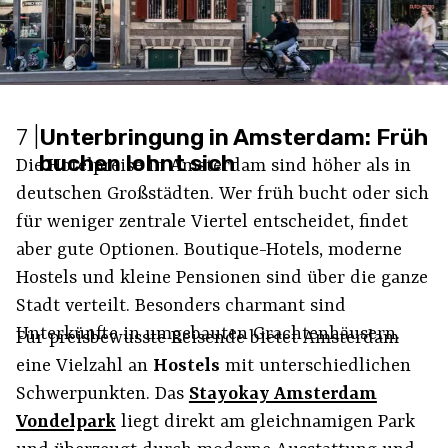
7
|
Unterbringung in Amsterdam: Früh
buchen lohnt sich
Die Hotelpreise in Amsterdam sind höher als in
deutschen Großstädten. Wer früh bucht oder sich
für weniger zentrale Viertel entscheidet, findet
aber gute Optionen. Boutique-Hotels, moderne
Hostels und kleine Pensionen sind über die ganze
Stadt verteilt. Besonders charmant sind
Unterkünfte in umgebauten Grachtenhäusern.
Für preisbewusste Reisende bietet Amsterdam
eine Vielzahl an
Hostels
mit unterschiedlichen
Schwerpunkten. Das
Stayokay Amsterdam
Vondelpark
liegt direkt am gleichnamigen Park