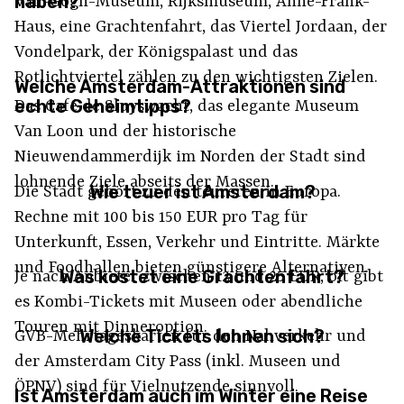
haben?
Van-Gogh-Museum, Rijksmuseum, Anne-Frank-
Haus, eine Grachtenfahrt, das Viertel Jordaan, der
Vondelpark, der Königspalast und das
Rotlichtviertel zählen zu den wichtigsten Zielen.
Welche Amsterdam-Attraktionen sind
echte Geheimtipps?
Das Café de Sluyswacht, das elegante Museum
Van Loon und der historische
Nieuwendammerdijk im Norden der Stadt sind
lohnende Ziele abseits der Massen.
Wie teuer ist Amsterdam?
Die Stadt gehört zu den teureren in Europa.
Rechne mit 100 bis 150 EUR pro Tag für
Unterkunft, Essen, Verkehr und Eintritte. Märkte
und Foodhallen bieten günstigere Alternativen.
Was kostet eine Grachtenfahrt?
Je nach Anbieter zwischen 12 und 25 EUR, oft gibt
es Kombi-Tickets mit Museen oder abendliche
Touren mit Dinneroption.
Welche Tickets lohnen sich?
GVB-Mehrtageskarten für den Nahverkehr und
der Amsterdam City Pass (inkl. Museen und
ÖPNV) sind für Vielnutzende sinnvoll.
Ist Amsterdam auch im Winter eine Reise