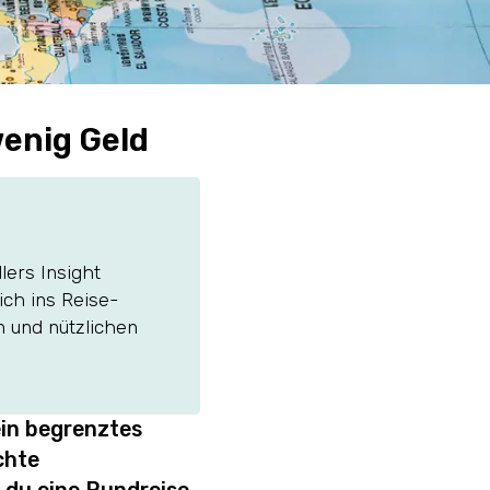
wenig Geld
lers Insight
ich ins Reise-
n und nützlichen
ein begrenztes
chte