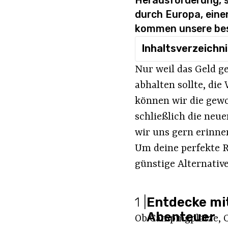
Herausforderung, s
durch Europa, eine
kommen unsere bes
Inhaltsverzeichn
Nur weil das Geld ge
abhalten sollte, die
können wir die gewo
schließlich die neu
wir uns gern erinne
Um deine perfekte R
günstige Alternati
1
|
Entdecke mit
Abenteuer
Ob Campingplätze, C