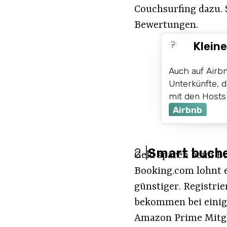
Couchsurfing dazu. 
Bewertungen.
Kleine
Auch auf Airb
Unterkünfte, 
mit den Hosts 
Airbnb
2
|
Smart buche
Geld sparen beim Bu
Booking.com lohnt e
günstiger. Registri
bekommen bei einige
Amazon Prime Mitgl