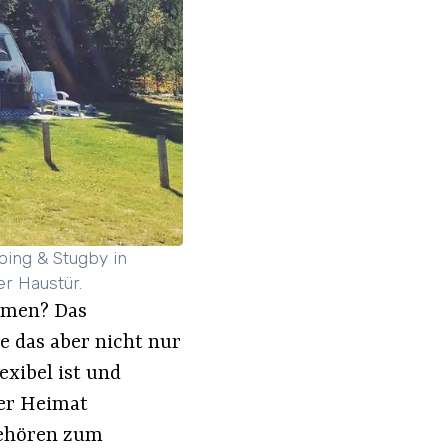
ing & Stugby in
r Haustür.
mmen? Das
lte das aber nicht nur
exibel ist und
der Heimat
ehören zum