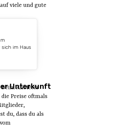
auf viele und gute
em
 sich im Haus
der Unterkunft
: Beim Anbieter
 die Preise oftmals
itglieder,
t du, dass du als
 vom