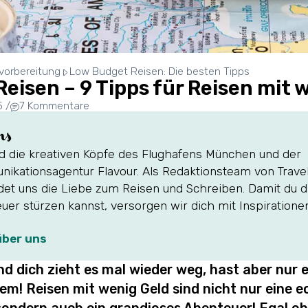
vorbereitung
Low Budget Reisen: Die besten Tipps
eisen – 9 Tipps für Reisen mit 
5
/
7 Kommentare
ns
nd die kreativen Köpfe des Flughafens München und der
ikationsagentur Flavour. Als Redaktionsteam von Travel
det uns die Liebe zum Reisen und Schreiben. Damit du d
uer stürzen kannst, versorgen wir dich mit Inspiratione
über uns
d dich zieht es mal wieder weg, hast aber nur 
em! Reisen mit wenig Geld sind nicht nur eine e