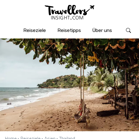
Reiseziele
Reisetipps
Über uns
Home
Reiseziele
Asien
Thailand