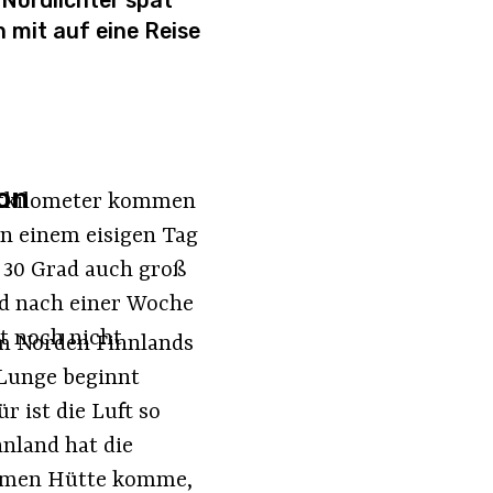
 Nordlichter spät
 mit auf eine Reise
ion
ratkilometer kommen
an einem eisigen Tag
s 30 Grad auch groß
nd nach einer Woche
t noch nicht.
 im Norden Finnlands
 Lunge beginnt
 ist die Luft so
nnland hat die
armen Hütte komme,