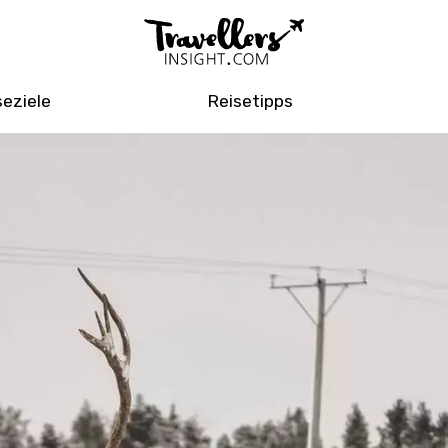
seziele
Reisetipps