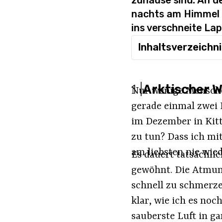
zuhause sind. An de
nachts am Himmel t
ins verschneite La
Inhaltsverzeichn
1
|
Arktischer W
Nur wenige Mensche
gerade einmal zwei 
im Dezember in Kitt
zu tun? Dass ich mi
am liebsten nie wied
Es dauert tatsächli
gewöhnt. Die Atmung
schnell zu schmerzen
klar, wie ich es noc
sauberste Luft in 