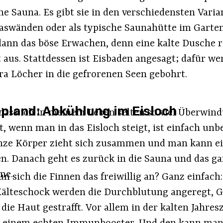
che Sauna. Es gibt sie in den verschiedensten Vari
aswänden oder als typische Saunahütte im Garte
nn das böse Erwachen, denn eine kalte Dusche r
aus. Stattdessen ist Eisbaden angesagt; dafür w
ra Löcher in die gefrorenen Seen gebohrt.
ppland: Abkühlung im Eisloch
dass ich in meinem Leben selten so viel Überwin
 wenn man in das Eisloch steigt, ist einfach unbe
nze Körper zieht sich zusammen und man kann ei
en. Danach geht es zurück in die Sauna und das ga
ne.
 sich die Finnen das freiwillig an? Ganz einfach
älteschock werden die Durchblutung angeregt, Gi
die Haut gestrafft. Vor allem in der kalten Jahresz