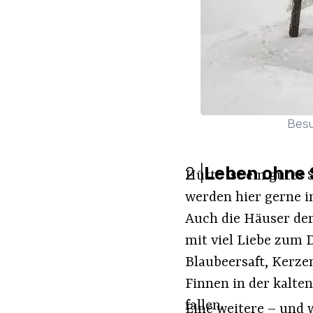
Besu
2
|
Leben ohne 
Hütte ist ein gutes 
werden hier gerne i
Auch die Häuser der
mit viel Liebe zum 
Blaubeersaft, Kerze
Finnen in der kalte
fallen.
Eine weitere – und 