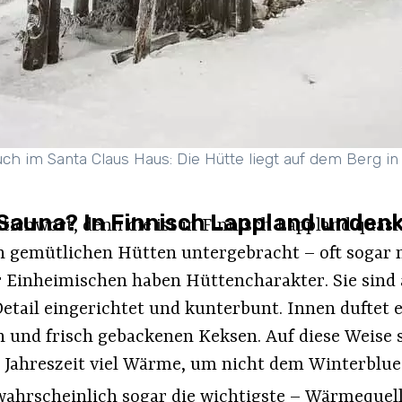
ch im Santa Claus Haus: Die Hütte liegt auf dem Berg in 
Sauna? In Finnisch Lappland unden
Stichwort, denn die ist in Finnisch Lappland quas
n gemütlichen Hütten untergebracht – oft sogar 
 Einheimischen haben Hüttencharakter. Sie sind 
Detail eingerichtet und kunterbunt. Innen duftet
n und frisch gebackenen Keksen. Auf diese Weise s
n Jahreszeit viel Wärme, um nicht dem Winterblu
wahrscheinlich sogar die wichtigste – Wärmequell