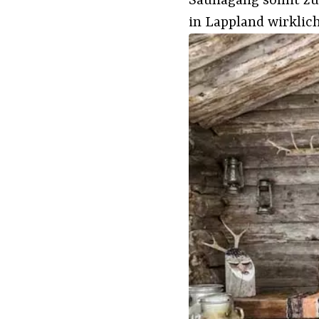
Saunagang somit zu
in Lappland wirklic