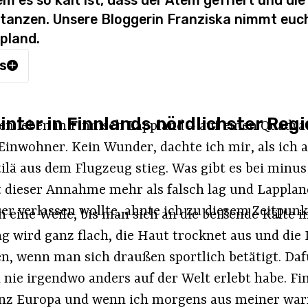
m es so kalt ist, dass der Atem gefriert und die
anzen. Unsere Bloggerin Franziska nimmt euch
ppland.
is
inter in Finnlands nördlichster Reg
n leben in Finnisch Lappland – auf einen Quad
Einwohner. Kein Wunder, dachte ich mir, als ich 
ilä aus dem Flugzeug stieg. Was gibt es bei minu
t dieser Annahme mehr als falsch lag und Lappla
er verlassen wollte, ahnte ich zu diesem Zeitpunk
ch eine Weile, bis man sich an die beißende Kälte
 wird ganz flach, die Haut trocknet aus und die
, wenn man sich draußen sportlich betätigt. Dafür
h nie irgendwo anders auf der Welt erlebt habe. Fi
ganz Europa und wenn ich morgens aus meiner w