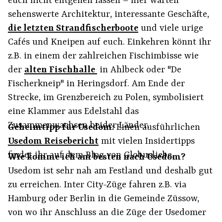
euch nicht entgehen lassen – hier warten
sehenswerte Architektur, interessante Geschäfte,
die letzten Strandfischerboote
und viele urige
Cafés und Kneipen auf euch. Einkehren könnt ihr
z.B. in einem der zahlreichen Fischimbisse wie
der
alten Fischhalle
in Ahlbeck oder "De
Fischerkneip" in Heringsdorf. Am Ende der
Strecke, im Grenzbereich zu Polen, symbolisiert
eine Klammer aus Edelstahl das
Zusammenwachsen beider Länder.
Geheimtipp für Usedom:
Einen ausführlichen
Usedom Reisebericht
mit vielen Insidertipps
findet ihr auf dem Blog von Globusliebe.
Wie komme ich am besten nach Usedom?
Usedom ist sehr nah am Festland und deshalb gut
zu erreichen. Inter City-Züge fahren z.B. via
Hamburg oder Berlin in die Gemeinde Züssow,
von wo ihr Anschluss an die Züge der Usedomer