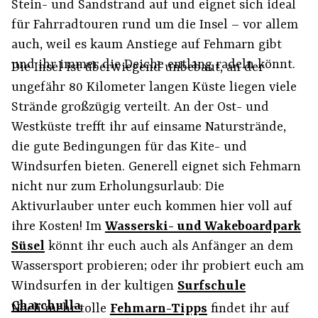
Stein- und Sandstrand auf und eignet sich ideal
für Fahrradtouren rund um die Insel – vor allem
auch, weil es kaum Anstiege auf Fehmarn gibt
und ihr immer die Deiche entlang radeln könnt.
Die Insel ist überwiegend unbebaut, an der
ungefähr 80 Kilometer langen Küste liegen viele
Strände großzügig verteilt. An der Ost- und
Westküste trefft ihr auf einsame Naturstrände,
die gute Bedingungen für das Kite- und
Windsurfen bieten. Generell eignet sich Fehmarn
nicht nur zum Erholungsurlaub: Die
Aktivurlauber unter euch kommen hier voll auf
ihre Kosten! Im
Wasserski- und Wakeboardpark
Süsel
könnt ihr euch auch als Anfänger an dem
Wassersport probieren; oder ihr probiert euch am
Windsurfen in der kultigen
Surfschule
Charchulla
.
Noch mehr tolle
Fehmarn-Tipps
findet ihr auf