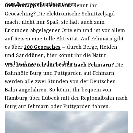
dem Blog von Lustloszulegen.
Geheimtipp für Fehmarn:
Kennt ihr
Geocaching? Die elektronische Schnitzeljagd
macht nicht nur Spaß, sie lädt auch zum
Erkunden abgelegener Orte ein und ist vor allem
auf Reisen eine tolle Aktivität. Auf Fehmarn gibt
es über
200 Geocaches
– durch Berge, Heiden
und Sanddünen, hier könnt ihr die Natur
nochmal ganz anders erleben.
Wie komme ich am besten nach Fehmarn?
Die
Bahnhöfe Burg und Puttgarden auf Fehmarn
werden alle zwei Stunden von der Deutschen
Bahn angefahren. So könnt ihr bequem von
Hamburg über Lübeck mit der Regionalbahn nach
Burg auf Fehmarn oder Puttgarden fahren.