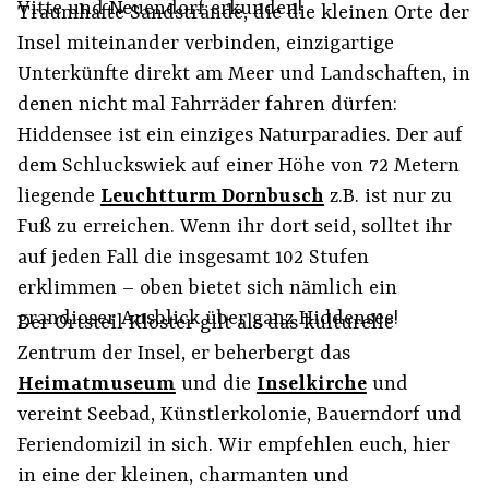
Vitte und Neuendorf erkunden!
Traumhafte Sandstrände, die die kleinen Orte der
Insel miteinander verbinden, einzigartige
Unterkünfte direkt am Meer und Landschaften, in
denen nicht mal Fahrräder fahren dürfen:
Hiddensee ist ein einziges Naturparadies. Der auf
dem Schluckswiek auf einer Höhe von 72 Metern
liegende
Leuchtturm Dornbusch
z.B. ist nur zu
Fuß zu erreichen. Wenn ihr dort seid, solltet ihr
auf jeden Fall die insgesamt 102 Stufen
erklimmen – oben bietet sich nämlich ein
grandioser Ausblick über ganz Hiddensee!
Der Ortsteil Kloster gilt als das kulturelle
Zentrum der Insel, er beherbergt das
Heimatmuseum
und die
Inselkirche
und
vereint Seebad, Künstlerkolonie, Bauerndorf und
Feriendomizil in sich. Wir empfehlen euch, hier
in eine der kleinen, charmanten und