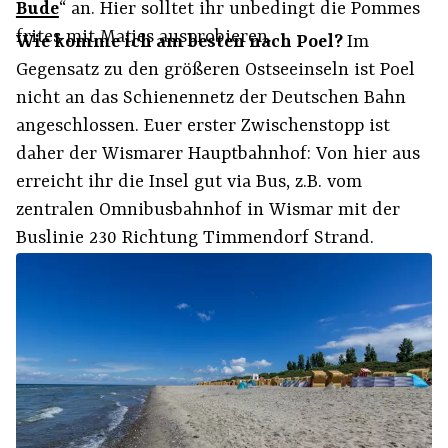
Bude
“ an. Hier solltet ihr unbedingt die Pommes
frites mit Matjes ausprobieren.
Wie komme ich am besten nach Poel?
Im
Gegensatz zu den größeren Ostseeinseln ist Poel
nicht an das Schienennetz der Deutschen Bahn
angeschlossen. Euer erster Zwischenstopp ist
daher der Wismarer Hauptbahnhof: Von hier aus
erreicht ihr die Insel gut via Bus, z.B. vom
zentralen Omnibusbahnhof in Wismar mit der
Buslinie 230 Richtung Timmendorf Strand.