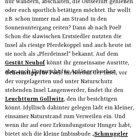
nur wandern, abschalten, die Ostseeluft genießen
oder euch sportlich betätigen möchtet. Ihr wollt
z.B. schon immer mal am Strand in den
Sonnenuntergang reiten? Dann ab nach Poel!
Schon die slawischen Erstsiedler nutzten die
Insel als riesige Pferdekoppel und auch heute ist
sie noch als „Pferdeinsel“ bekannt. Auf dem
Gestüt Neuhof
könnt ihr gemeinsame Ausritte,
aber auch Unterricht für Anfänger buchen.
Geheimtipp für Poel:
Im Norden der Insel, vor
der vorgelagerten und unter Naturschutz
stehenden Insel Langenwerder, findet ihr den
Leuchtturm Gollwitz
, den ihr besichtigen
könnt. Idyllisch dahinter gelegen lädt ein kleiner,
einsamer Naturstrand zum Verweilen ein. Und
wenn ihr auf euer Erkundungstour Hunger habt,
bietet sich die kleine Imbissbude „
Schmuggler