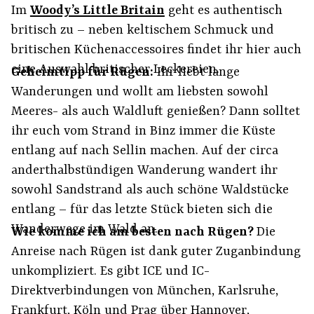
Im
Woody’s Little Britain
geht es authentisch
britisch zu – neben keltischem Schmuck und
britischen Küchenaccessoires findet ihr hier auch
eine Auswahl britischer Leckereien.
Geheimtipp für Rügen:
Ihr liebt lange
Wanderungen und wollt am liebsten sowohl
Meeres- als auch Waldluft genießen? Dann solltet
ihr euch vom Strand in Binz immer die Küste
entlang auf nach Sellin machen. Auf der circa
anderthalbstündigen Wanderung wandert ihr
sowohl Sandstrand als auch schöne Waldstücke
entlang – für das letzte Stück bieten sich die
Wanderwege im Wald an.
Wie komme ich am besten nach Rügen?
Die
Anreise nach Rügen ist dank guter Zuganbindung
unkompliziert. Es gibt ICE und IC-
Direktverbindungen von München, Karlsruhe,
Frankfurt, Köln und Prag über Hannover,