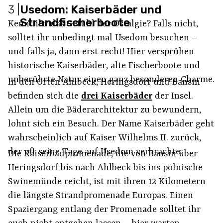
3
|
Usedom: Kaiserbäder und
Strandfischerboote
Kennt ihr das Gefühl der Ostalgie? Falls nicht,
solltet ihr unbedingt mal Usedom besuchen –
und falls ja, dann erst recht! Hier versprühen
historische Kaiserbäder, alte Fischerboote und
unberührte Natur einen ganz besonderen Charme.
In den Orten Ahlbeck, Heringsdorf und Bansin
befinden sich die
drei Kaiserbäder
der Insel.
Allein um die Bäderarchitektur zu bewundern,
lohnt sich ein Besuch. Der Name Kaiserbäder geht
wahrscheinlich auf Kaiser Wilhelms II. zurück,
der oft seine Tage auf Usedom verbrachte.
Die Kaiserbadpromenade, die von Bansin über
Heringsdorf bis nach Ahlbeck bis ins polnische
Swinemünde reicht, ist mit ihren 12 Kilometern
die längste Strandpromenade Europas. Einen
Spaziergang entlang der Promenade solltet ihr