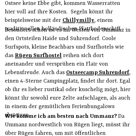
Ostsee keine Ebbe gibt, kommen Wasserratten
hier voll auf ihre Kosten. Segeln könnt ihr
beispielsweise mit der
Chillymilly
, einem
traditionellen holländischen Plattbodenschiff.
Besonders schön ist es im Westen von Ummanz in
den Ortsteilen Haide und Suhrendorf. Coole
Surfspots, kleine Beachbars und Surfhotels wie
das
Rügen Surfhostel
reihen sich dort
aneinander und versprühen ein Flair von
Lebensfreude. Auch das
Ostseecamp Suhrendorf
,
einen 4-Sterne Campingplatz, findet ihr dort. Egal
ob ihr es lieber rustikal oder kuschelig mögt, hier
könnt ihr sowohl eure Zelte aufschlagen, als auch
in einem der gemütlichen Ferienbungalows
absteigen.
Wie komme ich am besten nach Ummanz?
Da
Ummanz nordwestlich von Rügen liegt, müsst ihr
über Rügen fahren, um mit öffentlichen