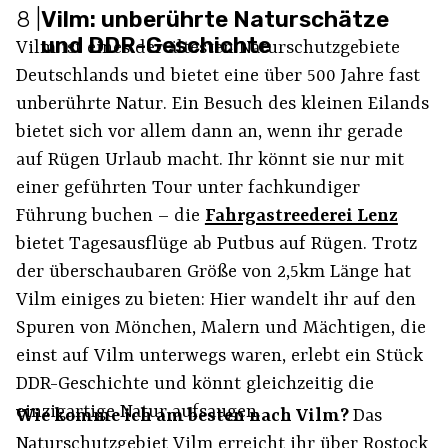
8
|
Vilm: unberührte Naturschätze
und DDR-Geschichte
Vilm ist eines der ältesten Naturschutzgebiete
Deutschlands und bietet eine über 500 Jahre fast
unberührte Natur. Ein Besuch des kleinen Eilands
bietet sich vor allem dann an, wenn ihr gerade
auf Rügen Urlaub macht. Ihr könnt sie nur mit
einer geführten Tour unter fachkundiger
Führung buchen – die
Fahrgastreederei Lenz
bietet Tagesausflüge ab Putbus auf Rügen. Trotz
der überschaubaren Größe von 2,5km Länge hat
Vilm einiges zu bieten: Hier wandelt ihr auf den
Spuren von Mönchen, Malern und Mächtigen, die
einst auf Vilm unterwegs waren, erlebt ein Stück
DDR-Geschichte und könnt gleichzeitig die
einzigartige Natur aufsaugen.
Wie komme ich am besten nach Vilm?
Das
Naturschutzgebiet Vilm erreicht ihr über Rostock