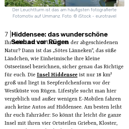
Der Leuchtturm ist das am häufigsten fotografierte
Fotomotiv auf Ummanz. Foto: © iStock - eurotravel
7
|
Hiddensee: das wunderschöne
Seebad vor Rügen
Ihr habt Lust auf Urlaub in der abgeschiedenen
Natur? Dann ist das „Sötes Länneken“, das süße
Ländchen, wie Einheimische ihre kleine
Ostseeinsel bezeichnen, sicher genau das Richtige
für euch. Die
Insel Hiddensee
ist nur 18 km²
groß und liegt in Seepferdchenform vor der
Westküste von Rügen. Lifestyle sucht man hier
vergeblich und außer wenigen E-Mobilen fahren
auch keine Autos auf Hiddensee. Am besten leiht
ihr euch Fahrräder: So könnt ihr leicht die ganze
Insel mit ihren vier Ortsteilen Grieben, Kloster,