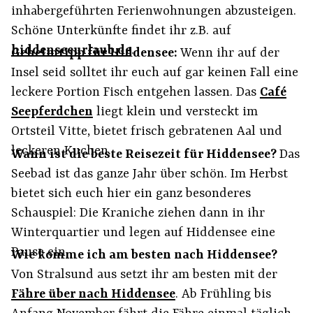
inhabergeführten Ferienwohnungen abzusteigen.
Schöne Unterkünfte findet ihr z.B. auf
hiddenseeurlaub.de
.
Geheimtipp für Hiddensee:
Wenn ihr auf der
Insel seid solltet ihr euch auf gar keinen Fall eine
leckere Portion Fisch entgehen lassen. Das
Café
Seepferdchen
liegt klein und versteckt im
Ortsteil Vitte, bietet frisch gebratenen Aal und
leckeren Kuchen.
Wann ist die beste Reisezeit für Hiddensee?
Das
Seebad ist das ganze Jahr über schön. Im Herbst
bietet sich euch hier ein ganz besonderes
Schauspiel: Die Kraniche ziehen dann in ihr
Winterquartier und legen auf Hiddensee eine
Pause ein.
Wie komme ich am besten nach Hiddensee?
Von Stralsund aus setzt ihr am besten mit der
Fähre über nach Hiddensee
. Ab Frühling bis