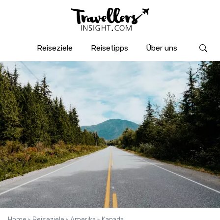
Reiseziele
Reisetipps
Über uns
Home
Reiseziele
Amerika
Kanada