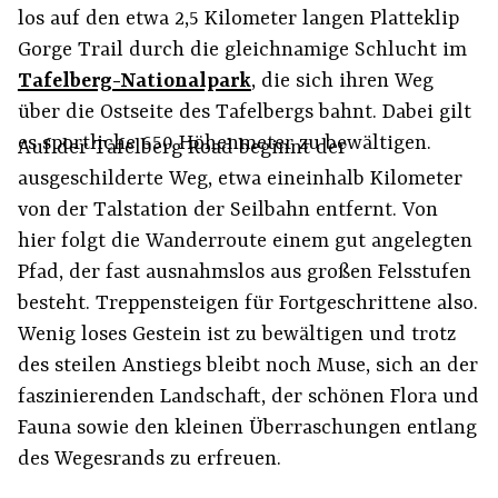
los auf den etwa 2,5 Kilometer langen Platteklip
Gorge Trail durch die gleichnamige Schlucht im
Tafelberg-Nationalpark
, die sich ihren Weg
über die Ostseite des Tafelbergs bahnt. Dabei gilt
es sportliche 650 Höhenmeter zu bewältigen.
Auf der Tafelberg Road beginnt der
ausgeschilderte Weg, etwa eineinhalb Kilometer
von der Talstation der Seilbahn entfernt. Von
hier folgt die Wanderroute einem gut angelegten
Pfad, der fast ausnahmslos aus großen Felsstufen
besteht. Treppensteigen für Fortgeschrittene also.
Wenig loses Gestein ist zu bewältigen und trotz
des steilen Anstiegs bleibt noch Muse, sich an der
faszinierenden Landschaft, der schönen Flora und
Fauna sowie den kleinen Überraschungen entlang
des Wegesrands zu erfreuen.