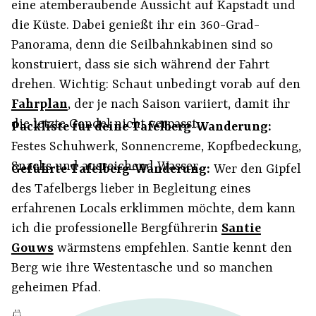
eine atemberaubende Aussicht auf Kapstadt und
die Küste. Dabei genießt ihr ein 360-Grad-
Panorama, denn die Seilbahnkabinen sind so
konstruiert, dass sie sich während der Fahrt
drehen. Wichtig: Schaut unbedingt vorab auf den
Fahrplan
, der je nach Saison variiert, damit ihr
die letzte Gondel nicht verpasst.
Packliste für deine Tafelberg-Wanderung:
Festes Schuhwerk, Sonnencreme, Kopfbedeckung,
Snacks und ausreichend Wasser.
Geführte Tafelberg-Wanderung:
Wer den Gipfel
des Tafelbergs lieber in Begleitung eines
erfahrenen Locals erklimmen möchte, dem kann
ich die professionelle Bergführerin
Santie
Gouws
wärmstens empfehlen. Santie kennt den
Berg wie ihre Westentasche und so manchen
geheimen Pfad.