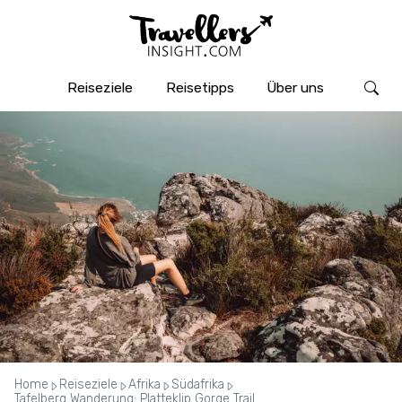
Reiseziele
Reisetipps
Über uns
Home
Reiseziele
Afrika
Südafrika
Tafelberg Wanderung: Platteklip Gorge Trail