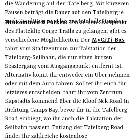
die Wanderung auf den Tafelberg. Mit kürzeren
Pausen beträgt die Dauer auf den Tafelberg je
nach Kondition zwei bis zweieinhalb Stunden.
Hinkommen & Parken:
Um an den Startpunkt
des Platteklip Gorge Trails zu gelangen, gibt es
verschiedene Möglichkeiten. Der
MyCiTi-Bus
fährt vom Stadtzentrum zur Talstation der
Tafelberg-Seilbahn, die nur einen kurzen
Spaziergang vom Ausgangspunkt entfernt ist.
Alternativ könnt ihr entweder ein Uber nehmen
oder mit dem Auto fahren. Solltet ihr euch für
letzteres entscheiden, fahrt ihr vom Zentrum
Kapstadts kommend über die Kloof Nek Road in
Richtung Camps Bay, bevor ihr in die Tafelberg
Road einbiegt, wo ihr auch die Talstation der
Seilbahn passiert. Entlang der Tafelberg Road
findet ihr zahlreiche kostenlose