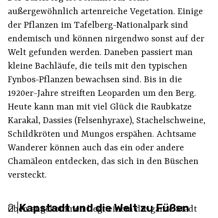
außergewöhnlich artenreiche Vegetation. Einige
der Pflanzen im Tafelberg-Nationalpark sind
endemisch und können nirgendwo sonst auf der
Welt gefunden werden. Daneben passiert man
kleine Bachläufe, die teils mit den typischen
Fynbos-Pflanzen bewachsen sind. Bis in die
1920er-Jahre streiften Leoparden um den Berg.
Heute kann man mit viel Glück die Raubkatze
Karakal, Dassies (Felsenhyraxe), Stachelschweine,
Schildkröten und Mungos erspähen. Achtsame
Wanderer können auch das ein oder andere
Chamäleon entdecken, das sich in den Büschen
versteckt.
2
|
Kapstadt und die Welt zu Füßen
Oben angekommen liegt einem die ganze Stadt