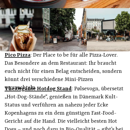
Pico Pizza
: Der Place to be für alle Pizza-Lover.
Das Besondere an dem Restaurant: Ihr braucht
euch nicht für einen Belag entscheiden, sondern
könnt drei verschiedene Mini-Pizzen
verspachteln.
The Organic Hotdog Stand
:
Pølsevogn
, übersetzt
„Hot-Dog-Stände“, genießen in Dänemark Kult-
Status und verführen an nahezu jeder Ecke
Kopenhagens zu ein dem günstigen Fast-Food-
Gericht auf die Hand. Die vielleicht besten Hot
Dogs – und noch dazu in Bio-Qualität – gibt’s bei