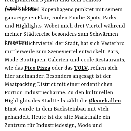
fotografierten Nyhavn und dem Schloss
Amalienborg.
Jeder Stadtteil Kopenhagens punktet mit seinem
ganz eigenen Flair, coolen Foodie-Spots, Parks
und Highlights. Wobei mich drei Viertel während
meiner Städtereise besonders zum Schwärmen
brachten.
Einst Rotlichtviertel der Stadt, hat sich Vesterbro
mittlerweile zum Szeneviertel entwickelt. Bars,
Mode-Boutiquen, Galerien und coole Restaurants,
wie das
Pico Pizza
oder das
TOLV
, reihen sich
hier aneinander. Besonders angesagt ist der
Meatpacking District mit einer ordentlichen
Portion Industriecharme. Zu den kulturellen
Highlights des Stadtteils zählt die
Øksnehallen
.
Einst wurde in dem Backsteinbau mit Vieh
gehandelt. Heute ist die alte Markthalle ein
Zentrum für Industriedesign, Mode und