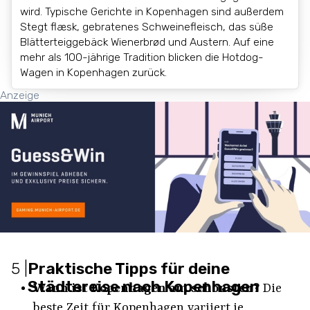
wird. Typische Gerichte in Kopenhagen sind außerdem
Stegt flæsk, gebratenes Schweinefleisch, das süße
Blätterteiggebäck Wienerbrød und Austern. Auf eine
mehr als 100-jährige Tradition blicken die Hotdog-
Wagen in Kopenhagen zurück.
Anzeige
5
|
Praktische Tipps für deine
Städtereise nach Kopenhagen
Wann ist Kopenhagen am schönsten?
Die
beste Zeit für Kopenhagen variiert je