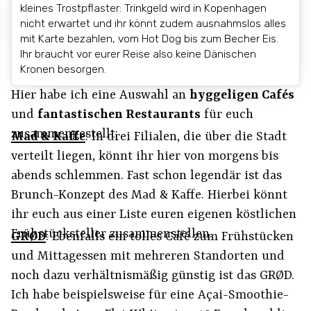
kleines Trostpflaster: Trinkgeld wird in Kopenhagen
nicht erwartet und ihr könnt zudem ausnahmslos alles
mit Karte bezahlen, vom Hot Dog bis zum Becher Eis.
Ihr braucht vor eurer Reise also keine Dänischen
Kronen besorgen.
Hier habe ich eine Auswahl an
hyggeligen Cafés
und
fantastischen Restaurants
für euch
zusammengestellt:
Mad & Kaffe
: In drei Filialen, die über die Stadt
verteilt liegen, könnt ihr hier von morgens bis
abends schlemmen. Fast schon legendär ist das
Brunch-Konzept des Mad & Kaffe. Hierbei könnt
ihr euch aus einer Liste euren eigenen köstlichen
Frühstücksteller zusammenstellen.
GRØD
: Ebenfalls ein tolles Café zum Frühstücken
und Mittagessen mit mehreren Standorten und
noch dazu verhältnismäßig günstig ist das GRØD.
Ich habe beispielsweise für eine Açai-Smoothie-