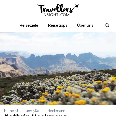
Reiseziele
Reisetipps
Über uns
Home
Über uns
Kathrin Heckmann