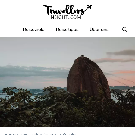
Reiseziele
Reisetipps
Über uns
Home
Reiseziele
Amerika
Brasilien