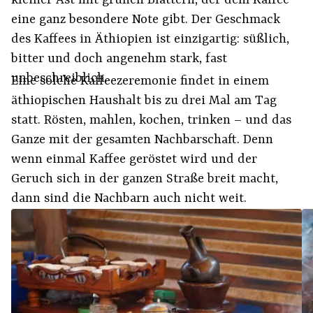
kleiner Ast mit grünen Blättern, der dem Kaffee
eine ganz besondere Note gibt. Der Geschmack
des Kaffees in Äthiopien ist einzigartig: süßlich,
bitter und doch angenehm stark, fast
unbeschreiblich.
Eine solche Kaffeezeremonie findet in einem
äthiopischen Haushalt bis zu drei Mal am Tag
statt. Rösten, mahlen, kochen, trinken – und das
Ganze mit der gesamten Nachbarschaft. Denn
wenn einmal Kaffee geröstet wird und der
Geruch sich in der ganzen Straße breit macht,
dann sind die Nachbarn auch nicht weit.