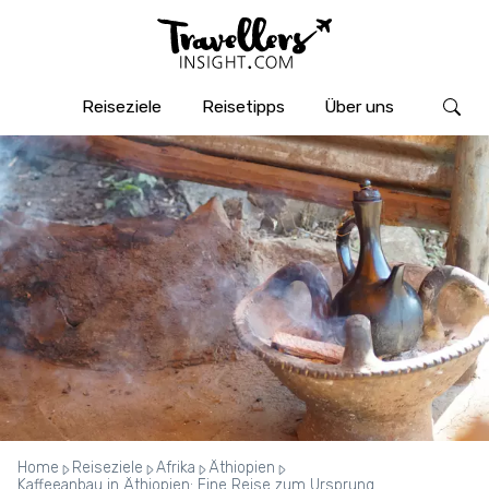
Reiseziele
Reisetipps
Über uns
Home
Reiseziele
Afrika
Äthiopien
Kaffeeanbau in Äthiopien: Eine Reise zum Ursprung