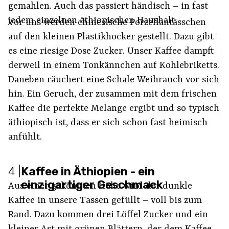
gemahlen. Auch das passiert händisch – in fast
jedem einzelnen äthiopischen Haushalt.
Vor uns werden chinesische Porzellantässchen
auf den kleinen Plastikhocker gestellt. Dazu gibt
es eine riesige Dose Zucker. Unser Kaffee dampft
derweil in einem Tonkännchen auf Kohlebriketts.
Daneben räuchert eine Schale Weihrauch vor sich
hin. Ein Geruch, der zusammen mit dem frischen
Kaffee die perfekte Melange ergibt und so typisch
äthiopisch ist, dass er sich schon fast heimisch
anfühlt.
4
|
Kaffee in Äthiopien - ein
einzigartiger Geschmack
Aus einer gekonnten Höhe wird der dunkle
Kaffee in unsere Tassen gefüllt – voll bis zum
Rand. Dazu kommen drei Löffel Zucker und ein