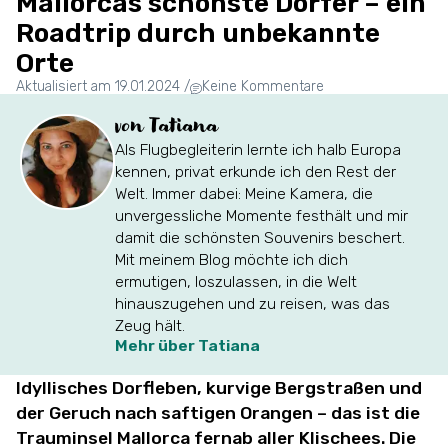
Mallorcas schönste Dörfer – ein
Roadtrip durch unbekannte
Orte
Aktualisiert am 19.01.2024
/
Keine Kommentare
von Tatiana
Als Flugbegleiterin lernte ich halb Europa
kennen, privat erkunde ich den Rest der
Welt. Immer dabei: Meine Kamera, die
unvergessliche Momente festhält und mir
damit die schönsten Souvenirs beschert.
Mit meinem Blog möchte ich dich
ermutigen, loszulassen, in die Welt
hinauszugehen und zu reisen, was das
Zeug hält.
Mehr über Tatiana
Idyllisches Dorfleben, kurvige Bergstraßen und
der Geruch nach saftigen Orangen – das ist die
Trauminsel Mallorca fernab aller Klischees. Die