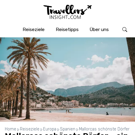
Reiseziele
Reisetipps
Über uns
Home
Reiseziele
Europa
Spanien
Mallorcas schönste Dörfer