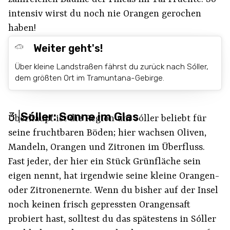
intensiv wirst du noch nie Orangen gerochen
haben!
Weiter geht's!
Über kleine Landstraßen fährst du zurück nach Sóller,
dem größten Ort im Tramuntana-Gebirge.
3
|
Sóller: Sonne im Glas
Überhaupt ist die Region um Sóller beliebt für
seine fruchtbaren Böden; hier wachsen Oliven,
Mandeln, Orangen und Zitronen im Überfluss.
Fast jeder, der hier ein Stück Grünfläche sein
eigen nennt, hat irgendwie seine kleine Orangen-
oder Zitronenernte. Wenn du bisher auf der Insel
noch keinen frisch gepressten Orangensaft
probiert hast, solltest du das spätestens in Sóller