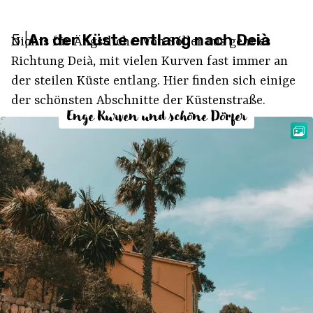
5
|
An der Küste entlang nach Deià
Nichts für Ängstliche: Von Sóller aus geht es
Richtung Deià, mit vielen Kurven fast immer an
der steilen Küste entlang. Hier finden sich einige
der schönsten Abschnitte der Küstenstraße.
Enge Kurven und schöne Dörfer