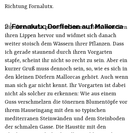
Richtung Fornalutx.
2
|
Fornalutx: Dorfleben auf Mallorca
Die ältere Dame presst ein kurzes „Hola“ zwischen
ihren Lippen hervor und widmet sich danach
weiter stoisch dem Wässern ihrer Pflanzen. Dass
ich gerade staunend durch ihren Vorgarten
stapfe, scheint ihr nicht so recht zu sein. Aber ein
kurzer Gruß muss dennoch sein, so, wie es sich in
den kleinen Dörfern Mallorcas gehört. Auch wenn
man sich gar nicht kennt. Ihr Vorgarten ist dabei
nicht als solcher zu erkennen: Wie aus einem
Guss verschmelzen die tönernen Blumentöpfe vor
ihrem Hauseingang mit den so typischen
mediterranen Steinwänden und dem Steinboden
der schmalen Gasse. Die Haustür mit den