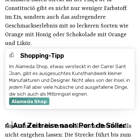
Constitució gibt es nicht nur weniger Farbstoff
im Eis, sondern auch das aufregendere
Geschmackserlebnis mit so leckeren Sorten wie
Orange mit Honig oder Schokolade mit Orange
und Likör.
Shopping-Tipp
Im Alameda Shop, etwas versteckt in der Carrer Sant
Joan, gibt es ausgesuchtes Kunsthandwerk kleiner
Manufakturen und Designer. Nicht alles von der Insel, in
jedem Fall aber viele hübsche und ausgefallene Dinge,
die sich auch als Mitbringsel eignen.
Alameda Shop
4
|
Auf Zeitreise nach Port de Sóller
Eine Fahrt mit der Tram solltest du dir ebenfalls
nicht entgehen lassen: Die Strecke führt bis zum