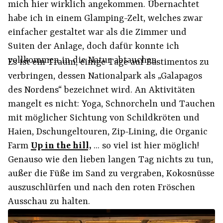
mich hier wirklich angekommen. Übernachtet
habe ich in einem Glamping-Zelt, welches zwar
einfacher gestaltet war als die Zimmer und
Suiten der Anlage, doch dafür konnte ich
vollkommen in die Natur abtauchen.
Es ist ein Traum, einige Tage auf Bastimentos zu
verbringen, dessen Nationalpark als „Galapagos
des Nordens“ bezeichnet wird. An Aktivitäten
mangelt es nicht: Yoga, Schnorcheln und Tauchen
mit möglicher Sichtung von Schildkröten und
Haien, Dschungeltouren, Zip-Lining, die Organic
Farm
Up in the hill,
... so viel ist hier möglich!
Genauso wie den lieben langen Tag nichts zu tun,
außer die Füße im Sand zu vergraben, Kokosnüsse
auszuschlürfen und nach den roten Fröschen
Ausschau zu halten.