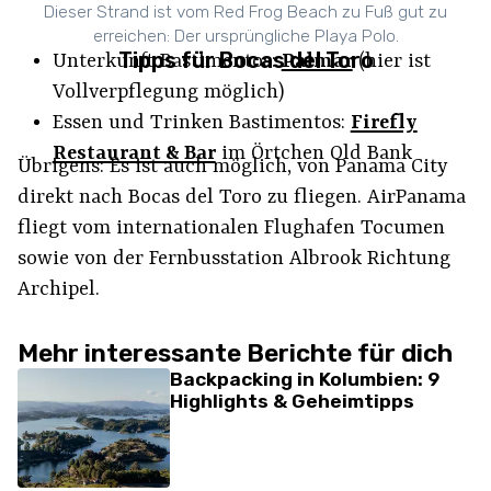
Dieser Strand ist vom Red Frog Beach zu Fuß gut zu
erreichen: Der ursprüngliche Playa Polo.
Tipps für Bocas del Toro
Unterkunft Bastimentos:
Palmar
(hier ist
Vollverpflegung möglich)
Essen und Trinken Bastimentos:
Firefly
Restaurant & Bar
im Örtchen Old Bank
Übrigens: Es ist auch möglich, von Panama City
direkt nach Bocas del Toro zu fliegen. AirPanama
fliegt vom internationalen Flughafen Tocumen
sowie von der Fernbusstation Albrook Richtung
Archipel.
Mehr interessante Berichte für dich
Backpacking in Kolumbien: 9
Highlights & Geheimtipps