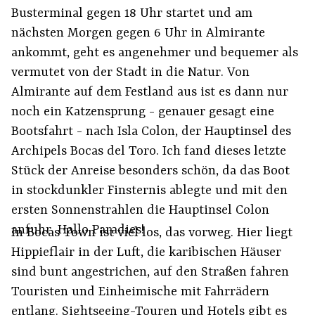
Busterminal gegen 18 Uhr startet und am
nächsten Morgen gegen 6 Uhr in Almirante
ankommt, geht es angenehmer und bequemer als
vermutet von der Stadt in die Natur. Von
Almirante auf dem Festland aus ist es dann nur
noch ein Katzensprung - genauer gesagt eine
Bootsfahrt - nach Isla Colon, der Hauptinsel des
Archipels Bocas del Toro. Ich fand dieses letzte
Stück der Anreise besonders schön, da das Boot
in stockdunkler Finsternis ablegte und mit den
ersten Sonnenstrahlen die Hauptinsel Colon
anfuhr. Hallo Paradies!
In Bocas Town ist viel los, das vorweg. Hier liegt
Hippieflair in der Luft, die karibischen Häuser
sind bunt angestrichen, auf den Straßen fahren
Touristen und Einheimische mit Fahrrädern
entlang. Sightseeing-Touren und Hotels gibt es