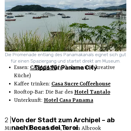
Die Promenade entlang des Panamakanals eignet sich gut
für einen Spaziergang und startet direkt am Museum.
Tipps für Panama City
Essen:
CASACASO
(gehobene und kreative
Küche)
Kaffee trinken:
Casa Sucre Coffeehouse
Rooftop-Bar: Die Bar des
Hotel Tantalo
Unterkunft:
Hotel Casa Panama
2
|
Von der Stadt zum Archipel – ab
nach Bocas del Toro!
Mit dem Übernachtbus, der am Albrook