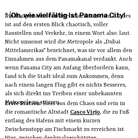
1
|
Oh, wie vielfältig ist Panama City!
Die Hauptstadt des mittelamerikanischen Landes
ist auf den ersten Blick chaotisch, voller
Baustellen und Verkehr, in einem Wort also: laut.
Nicht umsonst wird die Metropole als „Dubai
Mittelamerikas“ bezeichnet, was sie vor allem den
Einnahmen aus dem Panamakanal verdankt. Auch
wenn Panama City am Anfang überfordern kann,
fand ich die Stadt ideal zum Ankommen, denn
nach einem langen Flug gibt es nichts Besseres,
als sich direkt ins Treiben einer unbekannten
Metropole zu stürzen.
Erste Station:
Raus aus dem Chaos und rein in
die romantische Altstadt
Casco Viejo
, die zu Fuß
entlang des Hafens mit einem kurzen
Zwischenstopp am Fischmarkt zu erreichen ist.