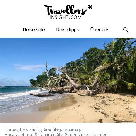
Reiseziele
Reisetipps
Über uns
Home
Reiseziele
Amerika
Panama
Bocas del Toro & Panama City: Gegensätze erkunden